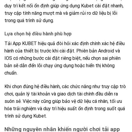
duy trì kết nối ổn định giúp ứng dụng Kubet cài đặt nhanh,
truy cập tính năng mượt mà và giảm rủi ro dữ liệu bị lỗi
trong quá trình sử dụng.
Lựa chọn hệ điều hành phù hợp
Tải App KUBET hiệu quả đòi hỏi xác định chính xác hệ điều
hành của thiết bị trước khi cài đặt. Phiên bản Android và
IOS có những bước cài đặt riêng biệt, nếu chọn sai phiên
bản sẽ dẫn đến lỗi chạy ứng dụng hoặc hiển thị không
chuẩn.
Khi chọn đúng hệ điều hành, các chức năng như truy cập trò
chơi, quản lý tài khoản và giao dịch tài chính đều diễn ra
suôn sẻ. Việc này cũng giúp bảo vệ dữ liệu cá nhân, tối ưu
hóa trải nghiệm và duy trì hiệu suất ổn định trong suốt quá
trình sử dụng Kubet.
Những nguyên nhân khiến người chơi tải app