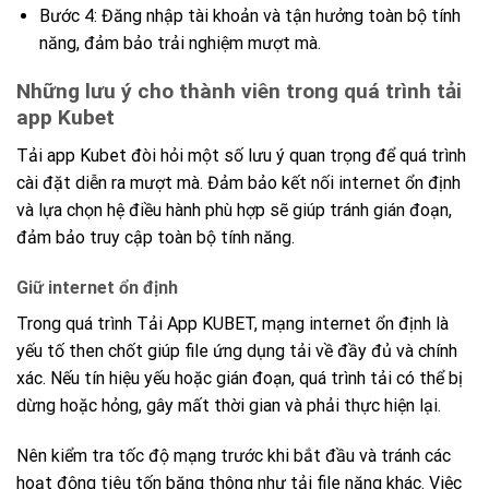
Bước 4: Đăng nhập tài khoản và tận hưởng toàn bộ tính
năng, đảm bảo trải nghiệm mượt mà.
Những lưu ý cho thành viên trong quá trình tải
app Kubet
Tải app Kubet đòi hỏi một số lưu ý quan trọng để quá trình
cài đặt diễn ra mượt mà. Đảm bảo kết nối internet ổn định
và lựa chọn hệ điều hành phù hợp sẽ giúp tránh gián đoạn,
đảm bảo truy cập toàn bộ tính năng.
Giữ internet ổn định
Trong quá trình Tải App KUBET, mạng internet ổn định là
yếu tố then chốt giúp file ứng dụng tải về đầy đủ và chính
xác. Nếu tín hiệu yếu hoặc gián đoạn, quá trình tải có thể bị
dừng hoặc hỏng, gây mất thời gian và phải thực hiện lại.
Nên kiểm tra tốc độ mạng trước khi bắt đầu và tránh các
hoạt động tiêu tốn băng thông như tải file nặng khác. Việc