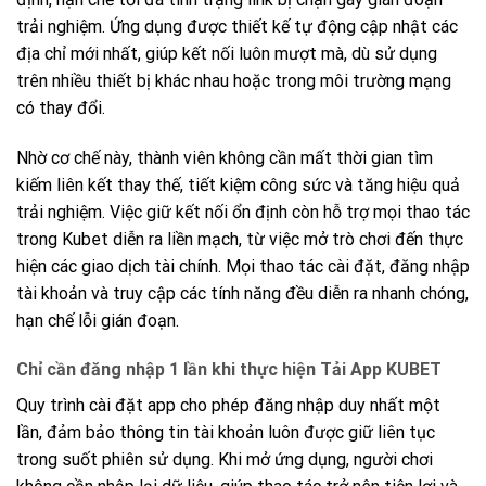
trải nghiệm. Ứng dụng được thiết kế tự động cập nhật các
địa chỉ mới nhất, giúp kết nối luôn mượt mà, dù sử dụng
trên nhiều thiết bị khác nhau hoặc trong môi trường mạng
có thay đổi.
Nhờ cơ chế này, thành viên không cần mất thời gian tìm
kiếm liên kết thay thế, tiết kiệm công sức và tăng hiệu quả
trải nghiệm. Việc giữ kết nối ổn định còn hỗ trợ mọi thao tác
trong Kubet diễn ra liền mạch, từ việc mở trò chơi đến thực
hiện các giao dịch tài chính. Mọi thao tác cài đặt, đăng nhập
tài khoản và truy cập các tính năng đều diễn ra nhanh chóng,
hạn chế lỗi gián đoạn.
Chỉ cần đăng nhập 1 lần khi thực hiện Tải App KUBET
Quy trình cài đặt app cho phép đăng nhập duy nhất một
lần, đảm bảo thông tin tài khoản luôn được giữ liên tục
trong suốt phiên sử dụng. Khi mở ứng dụng, người chơi