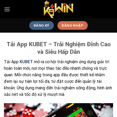
Bỏ
qua
nội
dung
ĐĂNG KÝ
ĐĂNG NHẬP
Tải App KUBET – Trải Nghiệm Đỉnh Cao
và Siêu Hấp Dẫn
Tải App
KUBET
mở ra cơ hội trải nghiệm ứng dụng giải trí
hoàn toàn mới, nơi mọi thao tác đều nhanh chóng và trực
quan. Mỗi chức năng trong app đều được thiết kế nhằm
đem lại sự tiện lợi tối đa, từ đặt cược đến quản lý tài
khoản. Ứng dụng mang đến trải nghiệm sống động, hình ảnh
sắc nét và tốc độ xử lý mượt mà.