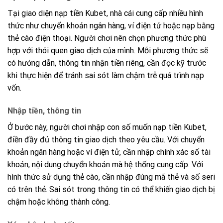
Tại giao diện nạp tiền Kubet, nhà cái cung cấp nhiều hình
thức như chuyển khoản ngân hàng, ví điện tử hoặc nạp bằng
thẻ cào điện thoại. Người chơi nên chọn phương thức phù
hợp với thói quen giao dịch của mình. Mỗi phương thức sẽ
có hướng dẫn, thông tin nhận tiền riêng, cần đọc kỹ trước
khi thực hiện để tránh sai sót làm chậm trễ quá trình nạp
vốn.
Nhập tiền, thông tin
Ở bước này, người chơi nhập con số muốn nạp tiền Kubet,
điền đầy đủ thông tin giao dịch theo yêu cầu. Với chuyển
khoản ngân hàng hoặc ví điện tử, cần nhập chính xác số tài
khoản, nội dung chuyển khoản mà hệ thống cung cấp. Với
hình thức sử dụng thẻ cào, cần nhập đúng mã thẻ và số seri
có trên thẻ. Sai sót trong thông tin có thể khiến giao dịch bị
chậm hoặc không thành công.