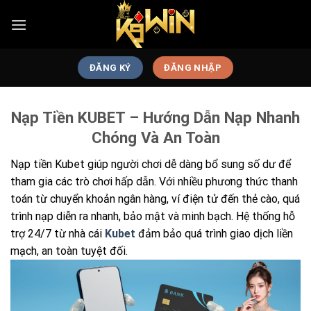
Bỏ
qua
nội
dung
ĐĂNG KÝ
ĐĂNG NHẬP
Nạp Tiền KUBET – Hướng Dẫn Nạp Nhanh
Chóng Và An Toàn
Nạp tiền Kubet giúp người chơi dễ dàng bổ sung số dư để
tham gia các trò chơi hấp dẫn. Với nhiều phương thức thanh
toán từ chuyển khoản ngân hàng, ví điện tử đến thẻ cào, quá
trình nạp diễn ra nhanh, bảo mật và minh bạch. Hệ thống hỗ
trợ 24/7 từ nhà cái
Kubet
đảm bảo quá trình giao dịch liền
mạch, an toàn tuyệt đối.