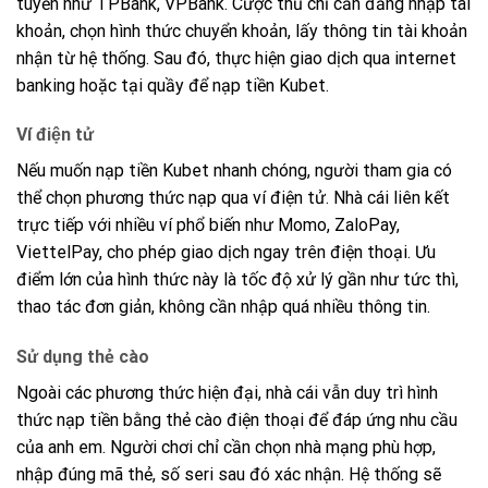
tuyến như TPBank, VPBank. Cược thủ chỉ cần đăng nhập tài
khoản, chọn hình thức chuyển khoản, lấy thông tin tài khoản
nhận từ hệ thống. Sau đó, thực hiện giao dịch qua internet
banking hoặc tại quầy để nạp tiền Kubet.
Ví điện tử
Nếu muốn nạp tiền Kubet nhanh chóng, người tham gia có
thể chọn phương thức nạp qua ví điện tử. Nhà cái liên kết
trực tiếp với nhiều ví phổ biến như Momo, ZaloPay,
ViettelPay, cho phép giao dịch ngay trên điện thoại. Ưu
điểm lớn của hình thức này là tốc độ xử lý gần như tức thì,
thao tác đơn giản, không cần nhập quá nhiều thông tin.
Sử dụng thẻ cào
Ngoài các phương thức hiện đại, nhà cái vẫn duy trì hình
thức nạp tiền bằng thẻ cào điện thoại để đáp ứng nhu cầu
của anh em. Người chơi chỉ cần chọn nhà mạng phù hợp,
nhập đúng mã thẻ, số seri sau đó xác nhận. Hệ thống sẽ